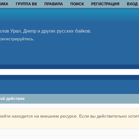
НИКА
ГРУППА ВК
ПРАВИЛА
ПОИСК
РЕГИСТРАЦИЯ
ВХОД
ов Урал, Днепр и других русских байков.
регистрируйтесь.
воё действие
рейти находится на внешнем ресурсе. Если вы действительно хотит