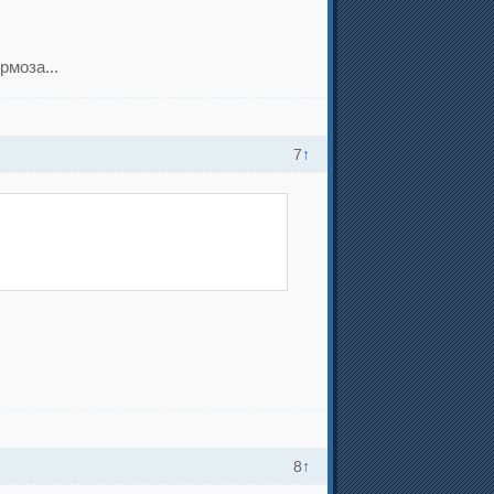
рмоза...
7
↑
8
↑