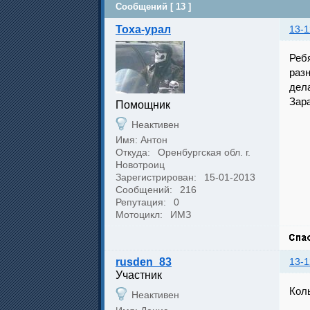
Сообщений [ 13 ]
Toxa-урал
13-1
Реб
разн
дела
Зар
Помощник
Неактивен
Имя: Антон
Откуда:
Оренбургская обл. г.
Новотроиц
Зарегистрирован:
15-01-2013
Сообщений:
216
Репутация:
0
Мотоцикл:
ИМЗ
rusden_83
13-1
Участник
Кол
Неактивен