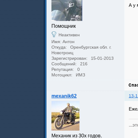
А у
Помощник
Неактивен
Имя: Антон
Откуда:
Оренбургская обл. г.
Новотроиц
Зарегистрирован:
15-01-2013
Сообщений:
216
Репутация:
0
Мотоцикл:
ИМЗ
mexanik62
13-1
Ежел
...э
Механик из 30х годов.