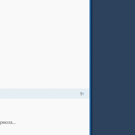
9
↑
рмоза...