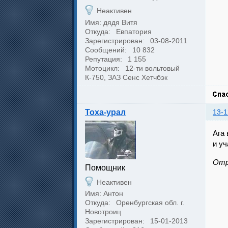
Неактивен
Имя: дядя Витя
Откуда:
Евпатория
Зарегистрирован:
03-08-2011
Сообщений:
10 832
Репутация:
1 155
Мотоцикл:
12-ти вольтовый
К-750, ЗАЗ Сенс Хетчбэк
Toxa-урал
13-1
Ага 
и уч
Отр
Помощник
Неактивен
Имя: Антон
Откуда:
Оренбургская обл. г.
Новотроиц
Зарегистрирован:
15-01-2013