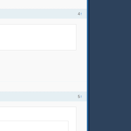
4
↑
5
↑