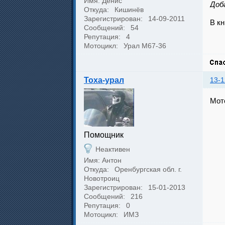
Имя: Денис
Доба
Откуда:
Кишинёв
Зарегистрирован:
14-09-2011
В кн
Сообщений:
54
Репутация:
4
Мотоцикл:
Урал М67-36
Toxa-урал
13-1
Мото
Помощник
Неактивен
Имя: Антон
Откуда:
Оренбургская обл. г.
Новотроиц
Зарегистрирован:
15-01-2013
Сообщений:
216
Репутация:
0
Мотоцикл:
ИМЗ