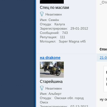
_Отк
Спец по маслам
Неактивен
Имя: Семён
Откуда:
Калуга
Зарегистрирован:
29-01-2012
Сообщений:
743
Репутация:
111
Мотоцикл:
Super Magna v45
на drakone
21-0
Cтарейшина
Неактивен
Имя: Альберт
Откуда:
Омская обл. город
ну о
Омск
Зарегистрирован:
07-12-2012