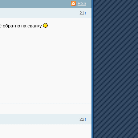
RSS
21
↑
сё обратно на сванку
22
↑