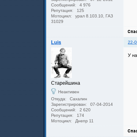
Сообщений:
4 976
Репутация:
125
Мотоцикл:
урал 8.103.10, ГАЗ
31029
Luis
22-0
У на
Cтарейшина
Неактивен
Откуда:
Сахалин
Зарегистрирован:
07-04-2014
Сообщений:
2 620
Репутация:
174
Мотоцикл:
Днепр 11