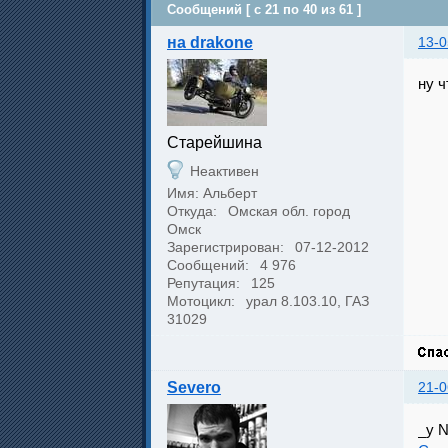
Сообщений [ с 21 по 40 из 61 ]
на drakone
13-0
ну ч
Cтарейшина
Неактивен
Имя: Альберт
Откуда:
Омская обл. город
Омск
Зарегистрирован:
07-12-2012
Сообщений:
4 976
Репутация:
125
Мотоцикл:
урал 8.103.10, ГАЗ
31029
Severo
21-0
_у N