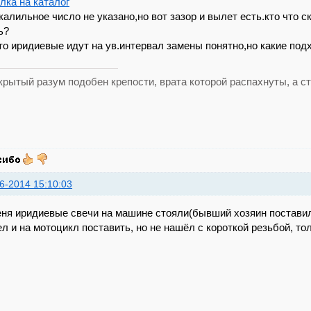
лка на каталог
калильное число не указано,но вот зазор и вылет есть.кто что 
ь?
то иридиевые идут на ув.интервал замены понятно,но какие под
рытый разум подобен крепости, врата которой распахнуты, а ст
6-2014 15:10:03
еня иридиевые свечи на машине стояли(бывший хозяин поставил
л и на мотоцикл поставить, но не нашёл с короткой резьбой, то