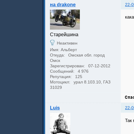
на drakone
22-0
кака
Cтарейшина
Неактивен
Имя: Альберт
Откуда:
Омская обл. город
Омск
Зарегистрирован:
07-12-2012
Сообщений:
4 976
Репутация:
125
Мотоцикл:
урал 8.103.10, ГАЗ
31029
Luis
22-0
Так