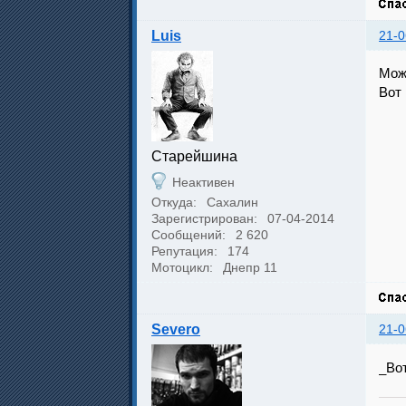
Luis
21-0
Мож
Вот 
Cтарейшина
Неактивен
Откуда:
Сахалин
Зарегистрирован:
07-04-2014
Сообщений:
2 620
Репутация:
174
Мотоцикл:
Днепр 11
Severo
21-0
_Во