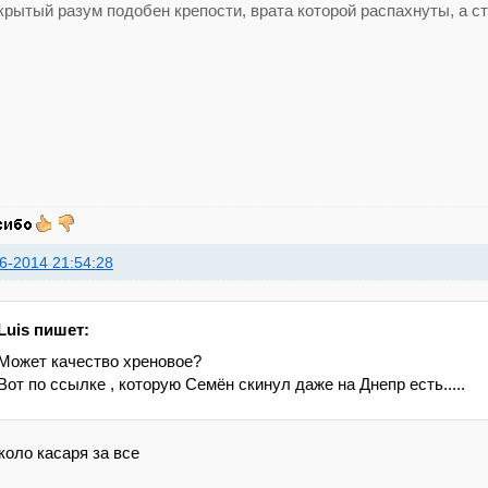
рытый разум подобен крепости, врата которой распахнуты, а ст
6-2014 21:54:28
Luis пишет:
Может качество хреновое?
Вот по ссылке , которую Семён скинул даже на Днепр есть.....
коло касаря за все