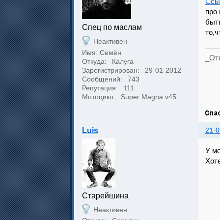
Ссы
про 
быт
Спец по маслам
то,ч
Неактивен
Имя: Семён
_Отк
Откуда:
Калуга
Зарегистрирован:
29-01-2012
Сообщений:
743
Репутация:
111
Мотоцикл:
Super Magna v45
Luis
21-0
У м
Хоте
Cтарейшина
Неактивен