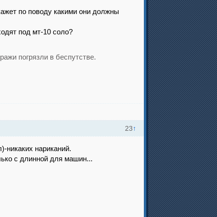
скажет по поводу какими они должны
ходят под мт-10 соло?
ражи погрязли в беспутстве.
23
↑
)-никаких нариканий.
лько с длинной для машин...