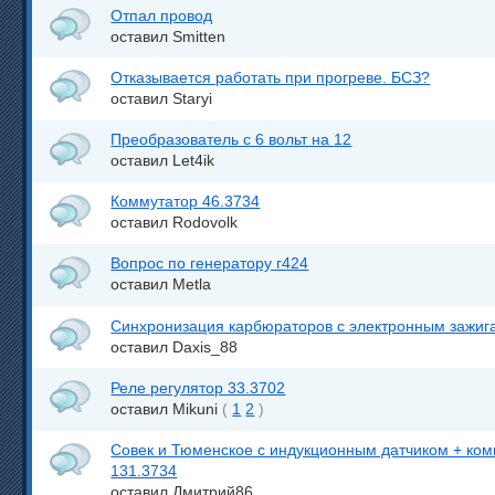
Отпал провод
оставил Smitten
Отказывается работать при прогреве. БСЗ?
оставил Staryi
Преобразователь с 6 вольт на 12
оставил Let4ik
Коммутатор 46.3734
оставил Rodovolk
Вопрос по генератору г424
оставил Metla
Синхронизация карбюраторов с электронным зажиг
оставил Daxis_88
Реле регулятор 33.3702
оставил Mikuni
(
1
2
)
Совек и Тюменское с индукционным датчиком + ком
131.3734
оставил Дмитрий86