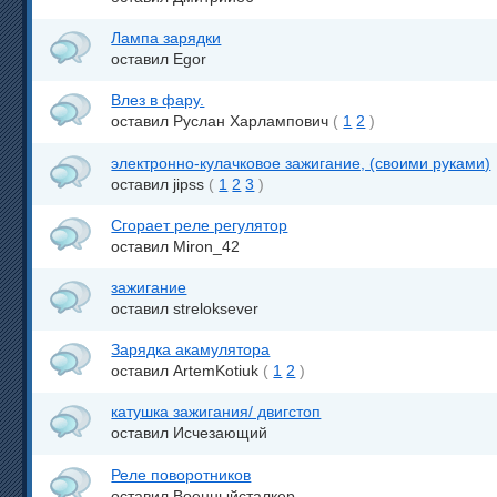
Лампа зарядки
оставил Egor
Влез в фару.
оставил Руслан Харлампович
(
1
2
)
электронно-кулачковое зажигание, (своими руками)
оставил jipss
(
1
2
3
)
Сгорает реле регулятор
оставил Miron_42
зажигание
оставил streloksever
Зарядка акамулятора
оставил ArtemKotiuk
(
1
2
)
катушка зажигания/ двигстоп
оставил Исчезающий
Реле поворотников
оставил Военныйсталкер