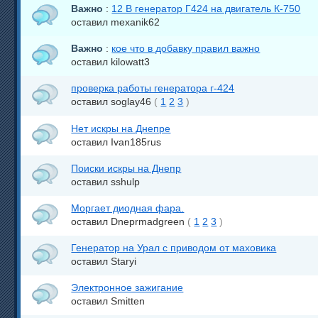
Важно
:
12 В генератор Г424 на двигатель К-750
оставил mexanik62
Важно
:
кое что в добавку правил важно
оставил kilowatt3
проверка работы генератора г-424
оставил soglay46
(
1
2
3
)
Нет искры на Днепре
оставил Ivan185rus
Поиски искры на Днепр
оставил sshulp
Моргает диодная фара.
оставил Dneprmadgreen
(
1
2
3
)
Генератор на Урал с приводом от маховика
оставил Staryi
Электронное зажигание
оставил Smitten