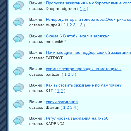
Важно
:
Пропуски зажигания на оборотах выше хол
оставил Dneprmadgreen
(
1
2
)
Важно
:
Релерегуляторы и генераторы.Электрика м
оставил Андрей1
(
1
2
3
13
)
Важно
:
Схема 6 В чтобы ехал и заряжал
оставил mexanik62
Важно
:
Начинающим про подбор свечей зажигания
оставил PATRIOT
Важно
:
схемы электро проводок на мотоциклы
оставил partizan
(
1
2
3
)
Важно
:
Как выстовить зажигание по лампочке?
оставил K1T
(
1
2
)
Важно
:
свечи зажигания
оставил Шаман
(
1
2
3
4
)
Важно
:
Регулировка зажигания на К-750
оставил KARENDJ