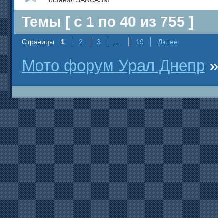
оставил SARCASM
Темы [ с 1 по 40 из 755 ]
Страницы
1
2
3
…
19
Далее
Мото форум Урал Днепр