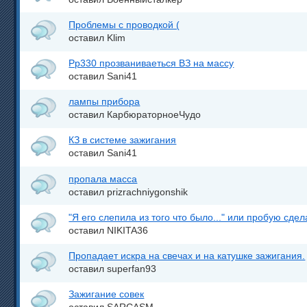
Проблемы с проводкой (
оставил Klim
Рр330 прозваниваеться ВЗ на массу
оставил Sani41
лампы прибора
оставил КарбюраторноеЧудо
КЗ в системе зажигания
оставил Sani41
пропала масса
оставил prizrachniygonshik
"Я его слепила из того что было..." или пробую сде
оставил NIKITA36
Пропадает искра на свечах и на катушке зажигания.
оставил superfan93
Зажигание совек