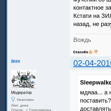
контактное з
Кстати на ЗИ
назад, не раз
Вождь
jipss
02-04-201
Sleepwalk
мдяаа... а
Модератор
поставить?
Неактивен
Имя: дима
доставлять
Откуда:
г. Горнозаводск