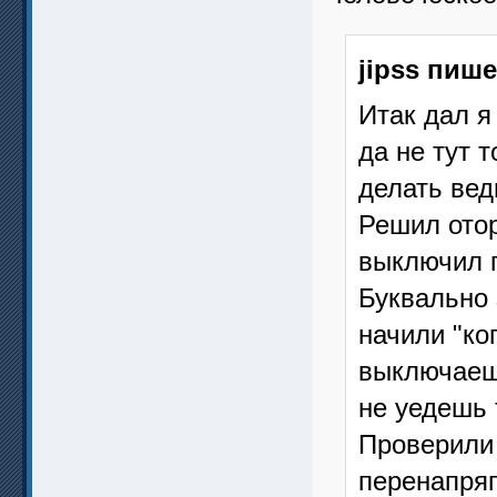
jipss пише
Итак дал я 
да не тут 
делать вед
Решил отор
выключил г
Буквально 
начили "ко
выключаешь
не уедешь 
Проверили 
перенапряг