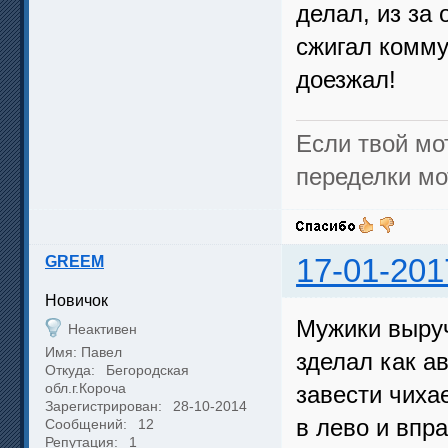
делал, из за 
сжигал комму
доезжал!
Если твой мо
переделки мо
GREEM
17-01-201
Новичок
Мужики выруч
Неактивен
Имя: Павел
зделал как а
Откуда:
Бегородская
обл.г.Короча
завести чихае
Зарегистрирован:
28-10-2014
в лево и впр
Сообщений:
12
Репутация:
1