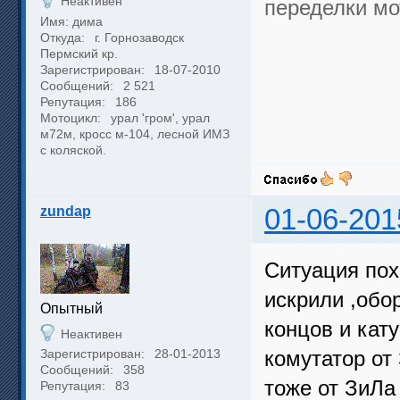
Неактивен
переделки мо
Имя: дима
Откуда:
г. Горнозаводск
Пермский кр.
Зарегистрирован:
18-07-2010
Сообщений:
2 521
Репутация:
186
Мотоцикл:
урал 'гром', урал
м72м, кросс м-104, лесной ИМЗ
с коляской.
zundap
01-06-201
Ситуация пох
искрили ,обор
Опытный
концов и кат
Неактивен
Зарегистрирован:
28-01-2013
комутатор от
Сообщений:
358
тоже от ЗиЛа
Репутация:
83