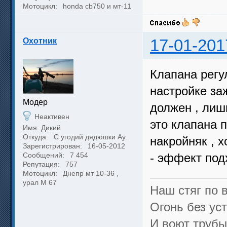
Мотоцикл:
honda cb750 и мт-11
Охотник
17-01-201
Клапана регу
настройке за
Модер
должен , лиш
Неактивен
это клапана 
Имя: Дикий
Откуда:
С угодий дядюшки Ау.
накройняк , 
Зарегистрирован:
16-05-2012
Сообщений:
7 454
- эффект под
Репутация:
757
Мотоцикл:
Днепр мт 10-36 ,
урал М 67
Наш стяг по в
Огонь без уст
И воют трубы,