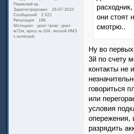
Пермский кр.
расходник,
Зарегистрирован:
18-07-2010
Сообщений:
2 521
они стоят 
Репутация:
186
Мотоцикл:
урал 'гром', урал
смотрю..
м72м, кросс м-104, лесной ИМЗ
с коляской.
Ну во первых,
3й по счету 
контакты не 
незначительно
говориться п
или перегора
условия подк
опережения, 
разрядить акк