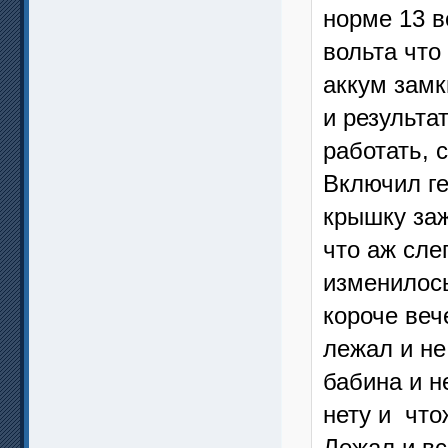
норме 13 в
вольта что 
аккум замк
и результа
работать, 
Включил ге
крышку заж
что аж сле
изменилось
короче веч
лежал и не
бабина и н
нету и что
Лежал и вс