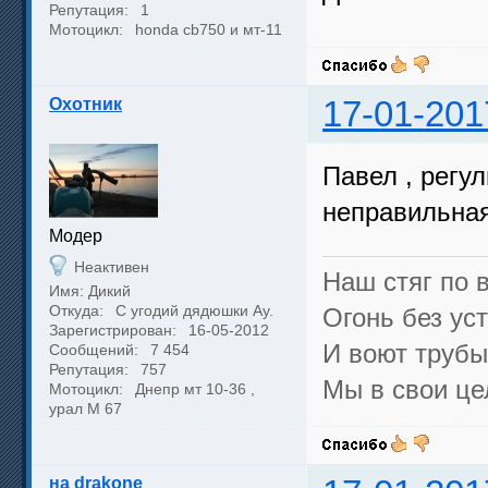
Репутация:
1
Мотоцикл:
honda cb750 и мт-11
Охотник
17-01-201
Павел , регул
неправильная
Модер
Неактивен
Наш стяг по в
Имя: Дикий
Откуда:
С угодий дядюшки Ау.
Огонь без уст
Зарегистрирован:
16-05-2012
И воют трубы,
Сообщений:
7 454
Репутация:
757
Мы в свои це
Мотоцикл:
Днепр мт 10-36 ,
урал М 67
на drakone