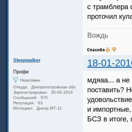
с трамблера 
проточил кул
Вождь
Sleepwalker
18-01-201
Профи
мдяаа... а н
Неактивен
Откуда:
Днепропетровская обл
поставить? Н
Зарегистрирован:
30-05-2014
Сообщений:
975
удовольствие
Репутация:
63
и импортные,
Мотоцикл:
Днепр МТ-11
БСЗ в итоге, 