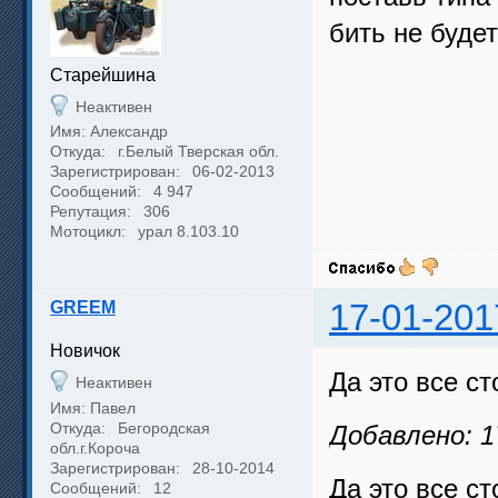
бить не буде
Cтарейшина
Неактивен
Имя: Александр
Откуда:
г.Белый Тверская обл.
Зарегистрирован:
06-02-2013
Сообщений:
4 947
Репутация:
306
Мотоцикл:
урал 8.103.10
GREEM
17-01-201
Новичок
Да это все ст
Неактивен
Имя: Павел
Откуда:
Бегородская
Добавлено: 1
обл.г.Короча
Зарегистрирован:
28-10-2014
Да это все ст
Сообщений:
12