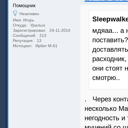
Помощник
Неактивен
Sleepwalk
Имя: Игорь
Откуда:
Уральск
мдяаа... а
Зарегистрирован:
24-11-2014
Сообщений:
213
поставить?
Репутация:
13
Мотоцикл:
Ирбит М-61
доставлять
расходник,
они стоят 
смотрю..
. Через конт
несколько Ма
негодность и 
мучений со ш