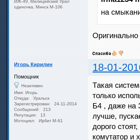
ИЖ-49, Милицейский Урал
одиночка, Минск М-106
на смыкан
Оригинальн
Игорь Кирилин
18-01-201
Помощник
Такая систем
Неактивен
Имя: Игорь
только испол
Откуда:
Уральск
Зарегистрирован:
24-11-2014
Б4 , даже на
Сообщений:
213
лучше, пуска
Репутация:
13
Мотоцикл:
Ирбит М-61
дорого стоят,
комутатор и х