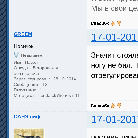
Мы в свои це
GREEM
17-01-201
Новичок
Значит стоял
Неактивен
Имя: Павел
ногу не бил.
Откуда:
Бегородская
обл.г.Короча
отрегулирова
Зарегистрирован:
28-10-2014
Сообщений:
12
Репутация:
1
Мотоцикл:
honda cb750 и мт-11
САНЯ пиф
17-01-201
поставь типа