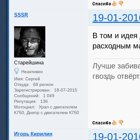
SSSR
19-01-201
В том и идея
расходным м
Cтарейшина
Лучше забива
Неактивен
гвоздь отвёрт
Имя: Сергей
Откуда:
68 регион
Зарегистрирован:
18-07-2015
Сообщений:
1 049
Репутация:
136
Мотоцикл:
Урал с двигателем
К750, Днепр с двигателем К750
Игорь Кирилин
19-01-201