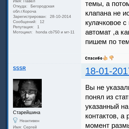
Имя: Павел
темы, а пото
Откуда:
Бегородская
обл.г.Короча
клапана не и
Зарегистрирован:
28-10-2014
кулачковое с
Сообщений:
12
Репутация:
1
автомат ,а к
Мотоцикл:
honda cb750 и мт-11
пишем по тем
SSSR
18-01-201
Вы не указал
понял из ста
указанный на
Cтарейшина
контактов, а
Неактивен
момент размы
Имя: Сергей