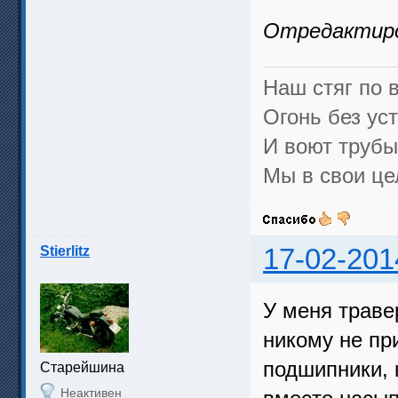
Отредактиров
Наш стяг по в
Огонь без уст
И воют трубы,
Мы в свои це
Stierlitz
17-02-201
У меня траве
никому не пр
подшипники, 
Cтарейшина
Неактивен