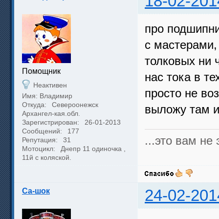
18-02-201
про подшипни
с мастерами,
толковых ни 
Помощник
нас тока в т
Неактивен
просто не во
Имя: Владимир
Откуда:
Североонежск
выложу там и
Архангел-кая.обл.
Зарегистрирован:
26-01-2013
Сообщений:
177
...это вам не э
Репутация:
31
Мотоцикл:
Днепр 11 одиночка ,
11й с коляской.
Са-шок
24-02-201