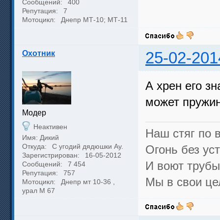
Сообщений:
400
Репутация:
7
Мотоцикл:
Днепр МТ-10; МТ-11
Охотник
25-02-201
А хрен его зн
может пружина
Модер
Неактивен
Наш стяг по в
Имя: Дикий
Откуда:
С угодий дядюшки Ау.
Огонь без уст
Зарегистрирован:
16-05-2012
И воют трубы,
Сообщений:
7 454
Репутация:
757
Мы в свои це
Мотоцикл:
Днепр мт 10-36 ,
урал М 67