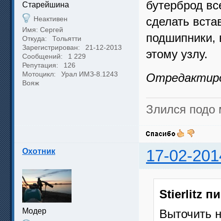
бутерброд вс
Cтарейшина
Неактивен
сделать вста
Имя: Сергей
подшипники, 
Откуда:
Тольятти
Зарегистрирован:
21-12-2013
этому узлу.
Сообщений:
1 229
Репутация:
126
Мотоцикл:
Урал ИМЗ-8.1243
Отредактирова
Вояж
Злился подо 
Охотник
17-02-201
Stierlitz п
Модер
Выточить н