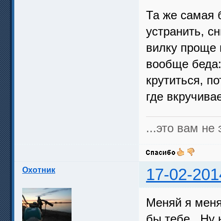
Та же самая 
устранить, с
вилку проще 
вообще беда:
крутиться, по
где вкручивае
...это вам не э
Охотник
17-02-201
Меняй я меня
бы тебе . Ну 