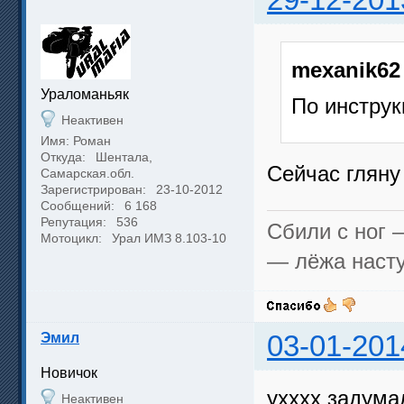
29-12-201
mexanik62
Ураломаньяк
По инструк
Неактивен
Имя: Роман
Откуда:
Шентала,
Сейчас глян
Самарская.обл.
Зарегистрирован:
23-10-2012
Сообщений:
6 168
Репутация:
536
Сбили с ног 
Мотоцикл:
Урал ИМЗ 8.103-10
— лёжа насту
Эмил
03-01-201
Новичок
ухххх задума
Неактивен