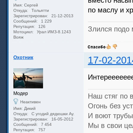
вместо насып
Имя: Сергей
по маслу и х
Откуда:
Тольятти
Зарегистрирован:
21-12-2013
Сообщений:
1 229
Репутация:
126
Злился подо 
Мотоцикл:
Урал ИМЗ-8.1243
Вояж
Охотник
17-02-201
Интерееееееес
Модер
Наш стяг по в
Неактивен
Огонь без уст
Имя: Дикий
Откуда:
С угодий дядюшки Ау.
И воют трубы,
Зарегистрирован:
16-05-2012
Мы в свои це
Сообщений:
7 454
Репутация:
757