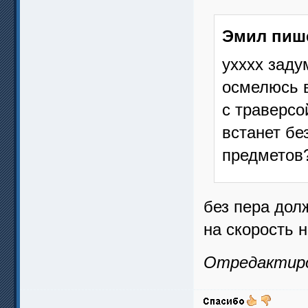
Эмил пиш
ухххх заду
осмелюсь в
с траверсо
встанет бе
предметов
без пера дол
на скорость 
Отредактиров