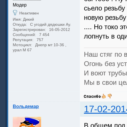
Модер
сьело резьбу 
Неактивен
новую резьбу 
Имя: Дикий
Откуда:
С угодий дядюшки Ау.
.... Но токо 
Зарегистрирован:
16-05-2012
Сообщений:
7 454
лопнуть в од
Репутация:
757
Мотоцикл:
Днепр мт 10-36 ,
урал М 67
Наш стяг по в
Огонь без уст
И воют трубы,
Мы в свои це
Вольдемар
17-02-201
В общем под 