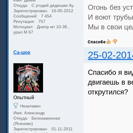
Имя: Дикий
Откуда:
С угодий дядюшки Ау.
Огонь без уст
Зарегистрирован:
16-05-2012
И воют трубы,
Сообщений:
7 454
Репутация:
757
Мы в свои це
Мотоцикл:
Днепр мт 10-36 ,
урал М 67
Са-шок
25-02-201
Спасибо я ви
двигаешь в ве
открутился?
Опытный
Неактивен
Имя: Александр
Откуда:
Белокаменная
(Ясенево)
Зарегистрирован:
01-11-2011