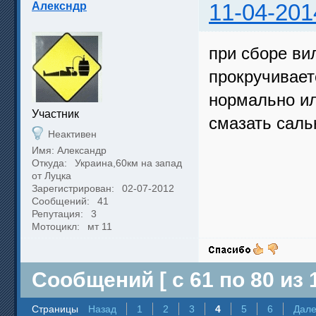
Алексндр
11-04-201
при сборе ви
прокручиваетс
нормально ил
Участник
смазать саль
Неактивен
Имя: Александр
Откуда:
Украина,60км на запад
от Луцка
Зарегистрирован:
02-07-2012
Сообщений:
41
Репутация:
3
Мотоцикл:
мт 11
Сообщений [ с 61 по 80 из 1
Страницы
Назад
1
2
3
4
5
6
Дал