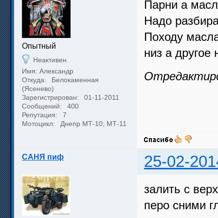
Парни а масл
Надо разбира
Походу масла
Опытный
низ а другое
Неактивен
Имя: Александр
Отредактиров
Откуда:
Белокаменная
(Ясенево)
Зарегистрирован:
01-11-2011
Сообщений:
400
Репутация:
7
Мотоцикл:
Днепр МТ-10; МТ-11
САНЯ пиф
25-02-201
залить с верх
перо сними г