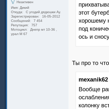
Неактивен
прихватыва
Имя: Дикий
этот бутер
Откуда:
С угодий дядюшки Ау.
Зарегистрирован:
16-05-2012
хорошему н
Сообщений:
7 454
Репутация:
757
под кониче
Мотоцикл:
Днепр мт 10-36 ,
урал М 67
ось и сносу
Ты про то чт
mexanik62
Вообще ра
ослаблени
колонку вс